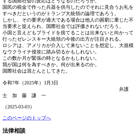
する国際社会の反応はどうなるのだろうか。
国民の税金で作った兵器を供与したのでそれに見合うお礼を
すべきだというのがトランプ大統領の論理であろう。
しかし、その要求が過大である場合は他人の困窮に乗じた不
当要求と捉えられ、国際社会では評価されないだろう。
小国と言えどもプライドを捨てることは出来ないと向かって
行ったゼレンスキー大統領の今後の出方が注目される。
ロシアは、アメリカが介入して来ないことを想定し、大規模
なウクライナ侵攻に踏み切るかもしれない。
この数か月が緊張の時となるかもしれない。
我が国は何を為すべきか。何が出来るのか。
国際社会は混とんとしてきた。
令和7年（2025年）3月3日
弁護
士 加 藤 謙 一
（2025-03-03）
このページのトップへ
法律相談