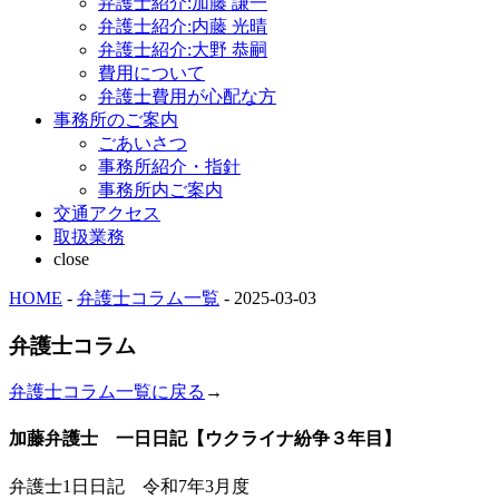
弁護士紹介:加藤 謙一
弁護士紹介:内藤 光晴
弁護士紹介:大野 恭嗣
費用について
弁護士費用が心配な方
事務所のご案内
ごあいさつ
事務所紹介・指針
事務所内ご案内
交通アクセス
取扱業務
close
HOME
-
弁護士コラム一覧
- 2025-03-03
弁護士コラム
弁護士コラム一覧に戻る
→
加藤弁護士 一日日記【ウクライナ紛争３年目】
弁護士1日日記 令和7年3月度