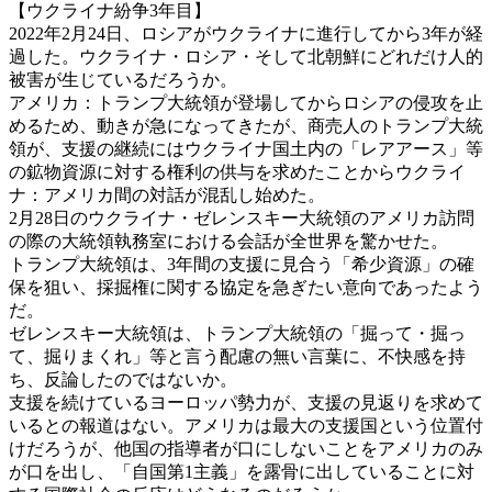
【ウクライナ紛争3年目】
2022年2月24日、ロシアがウクライナに進行してから3年が経
過した。ウクライナ・ロシア・そして北朝鮮にどれだけ人的
被害が生じているだろうか。
アメリカ：トランプ大統領が登場してからロシアの侵攻を止
めるため、動きが急になってきたが、商売人のトランプ大統
領が、支援の継続にはウクライナ国土内の「レアアース」等
の鉱物資源に対する権利の供与を求めたことからウクライ
ナ：アメリカ間の対話が混乱し始めた。
2月28日のウクライナ・ゼレンスキー大統領のアメリカ訪問
の際の大統領執務室における会話が全世界を驚かせた。
トランプ大統領は、3年間の支援に見合う「希少資源」の確
保を狙い、採掘権に関する協定を急ぎたい意向であったよう
だ。
ゼレンスキー大統領は、トランプ大統領の「掘って・掘っ
て、掘りまくれ」等と言う配慮の無い言葉に、不快感を持
ち、反論したのではないか。
支援を続けているヨーロッパ勢力が、支援の見返りを求めて
いるとの報道はない。アメリカは最大の支援国という位置付
けだろうが、他国の指導者が口にしないことをアメリカのみ
が口を出し、「自国第1主義」を露骨に出していることに対