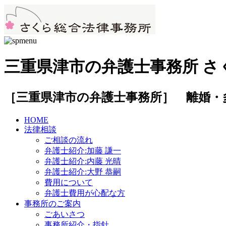
三重県津市の弁護士事務所 さ
［三重県津市の弁護士事務所］ 離婚・
HOME
法律相談
ご相談の流れ
弁護士紹介:加藤 謙一
弁護士紹介:内藤 光晴
弁護士紹介:大野 恭嗣
費用について
弁護士費用が心配な方
事務所のご案内
ごあいさつ
事務所紹介・指針