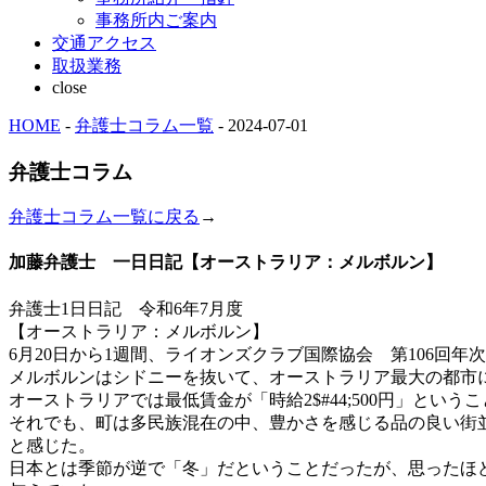
事務所内ご案内
交通アクセス
取扱業務
close
HOME
-
弁護士コラム一覧
- 2024-07-01
弁護士コラム
弁護士コラム一覧に戻る
→
加藤弁護士 一日日記【オーストラリア：メルボルン】
弁護士1日日記 令和6年7月度
【オーストラリア：メルボルン】
6月20日から1週間、ライオンズクラブ国際協会 第106回
メルボルンはシドニーを抜いて、オーストラリア最大の都市
オーストラリアでは最低賃金が「時給2$#44;500円」と
それでも、町は多民族混在の中、豊かさを感じる品の良い街
と感じた。
日本とは季節が逆で「冬」だということだったが、思ったほ